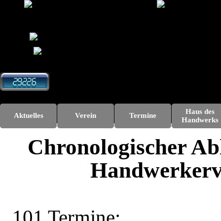
Direkt zum Seiteninhalt
Haus des
Aktuelles
Verein
Termine
▼
▼
Handwerks
Chronologischer Abl
Handwerkerve
101 Termine: