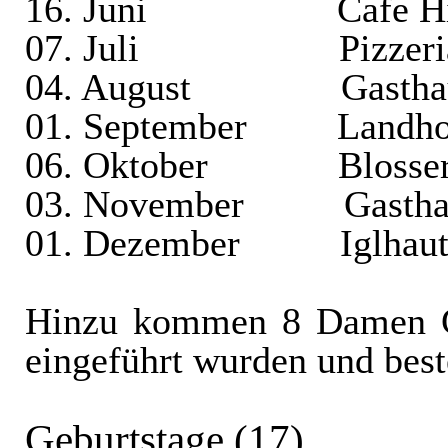
16. Juni
Cafe H
07. Juli
Pizzeri
04. August
Gastha
01. September
Landho
06. Oktober
Blosse
03. November
Gastha
01. Dezember
Iglhau
Hinzu kommen 8 Damen Ges
eingeführt wurden und beste
Geburtstage (17)