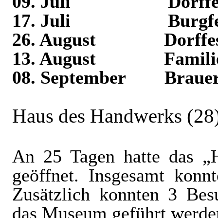
09. Juli
Dorffe
17. Juli
Burgf
26. August
Dorffe
13. August
Famili
08. September
Brauer
Haus des Handwerks (28
An 25 Tagen hatte das „
geöffnet. Insgesamt konn
Zusätzlich konnten 3 Bes
das Museum geführt werde